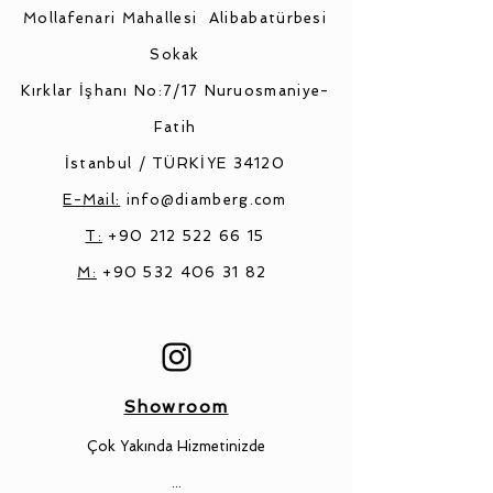
Mollafenari Mahallesi
Alibabatürbesi
Sokak
Kırklar İşhanı No:7/17
Nuruosmaniye-
Fatih
İstanbul / TÜRKİYE 34120
E-Mail:
info@diamberg.com
T:
+90 212 522 66 15
M:
+90 532 406 31 82
Showroom
Çok Yakında Hizmetinizde
...