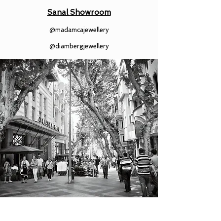
Sanal Showroom
@madamcajewellery
@diambergjewellery