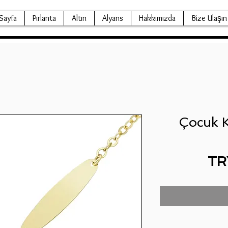
Sayfa
Pırlanta
Altın
Alyans
Hakkımızda
Bize Ulaşın
Çocuk K
TR